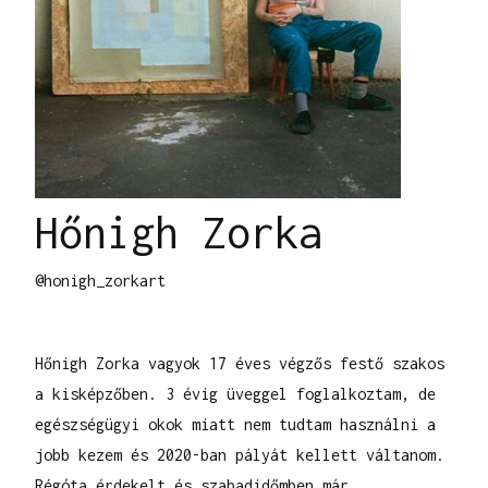
Hőnigh Zorka
@honigh_zorkart
Hőnigh Zorka vagyok 17 éves végzős festő szakos
a kisképzőben. 3 évig üveggel foglalkoztam, de
egészségügyi okok miatt nem tudtam használni a
jobb kezem és 2020-ban pályát kellett váltanom.
Régóta érdekelt és szabadidőmben már