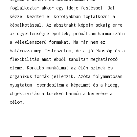
foglalkoztam akkor egy ideje festéssel. Bal
kézzel kezdtem el komolyabban foglalkozni a
képalkotással. Az absztrakt képeim sokáig erre
az ügyetlenségre épülték, próbáltam harmonizálni
a véletlenszerű formákat. Ma már nem ez
határozza meg festészetem, de a játékosság és a
flexibilitás amit ebből tanultam meghatározó
eleme. Koraibb munkáimat az élén színek és
organikus formák jellemzik. Azóta folyamatosan
nyugtatom, csendesítem a képeimet és a hideg,
objektivitásra törekvő harmónia keresése a
célom.